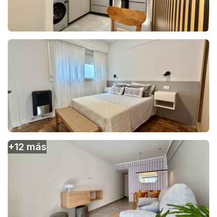
+
12
más