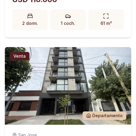
2 dorm.
1 coch.
61 m²
Venta
Departamento
San Jose