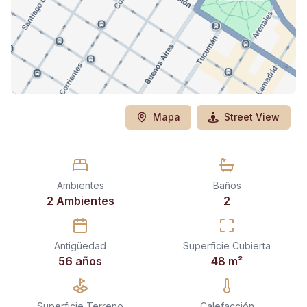
Mapa
Street View
Ambientes
Baños
2 Ambientes
2
Antigüedad
Superficie Cubierta
56 años
48
m²
Superficie Terreno
Calefacción