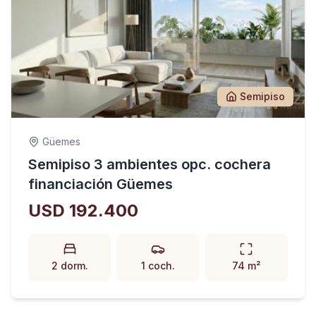
Semipiso
Güemes
Semipiso 3 ambientes opc. cochera
financiación Güemes
USD 192.400
2 dorm.
1 coch.
74 m²