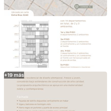
+
19
más