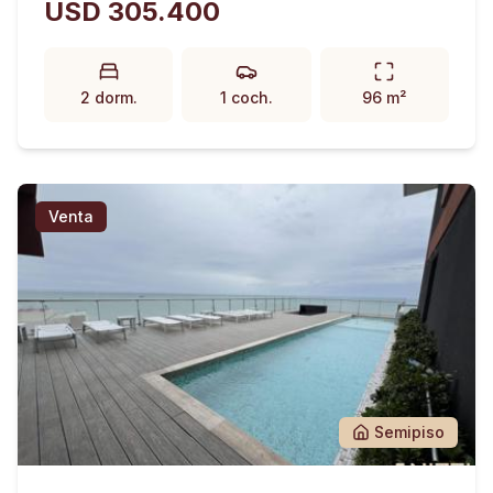
USD 305.400
2 dorm.
1 coch.
96 m²
Venta
Semipiso