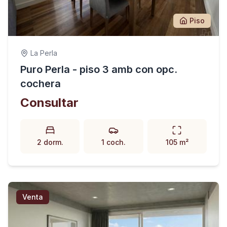
Piso
La Perla
Puro Perla - piso 3 amb con opc.
cochera
Consultar
2 dorm.
1 coch.
105 m²
Venta