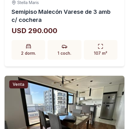
Stella Maris
Semipiso Malecón Varese de 3 amb
c/ cochera
USD 290.000
2 dorm.
1 coch.
107 m²
Venta