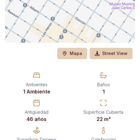
Mapa
Street View
Ambientes
Baños
1 Ambiente
1
Antigüedad
Superficie Cubierta
46 años
22
m²
Superficie Terreno
Calefacción