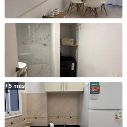
+
5
más