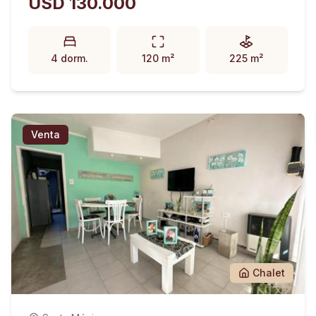
USD 130.000
4 dorm.
120 m²
225 m²
Venta
Chalet