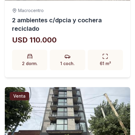
Macrocentro
2 ambientes c/dpcia y cochera
reciclado
USD 110.000
2 dorm.
1 coch.
61 m²
Venta