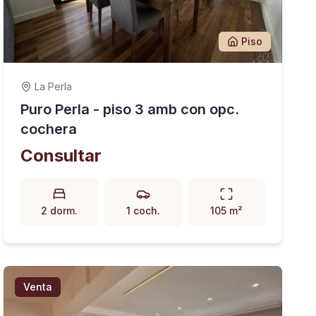
Piso
La Perla
Puro Perla - piso 3 amb con opc.
cochera
Consultar
2 dorm.
1 coch.
105 m²
Venta