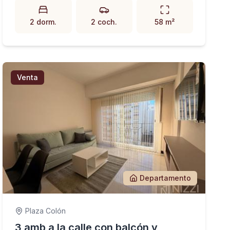
2 dorm.
2 coch.
58 m²
Venta
Departamento
Plaza Colón
3 amb a la calle con balcón y