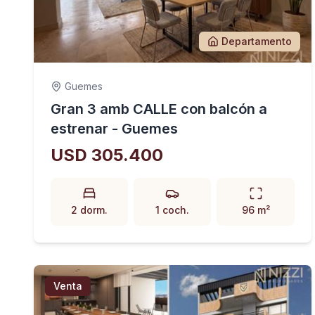
Departamento
Guemes
Gran 3 amb CALLE con balcón a
estrenar - Guemes
USD 305.400
2 dorm.
1 coch.
96 m²
Venta