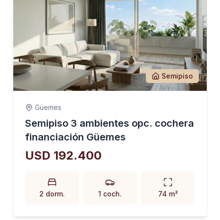
Semipiso
Güemes
Semipiso 3 ambientes opc. cochera
financiación Güemes
USD 192.400
2 dorm.
1 coch.
74 m²