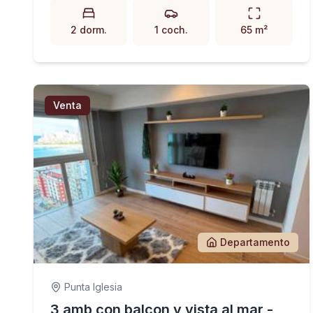
2 dorm.
1 coch.
65 m²
Venta
Departamento
Punta Iglesia
3 amb con balcon y vista al mar -