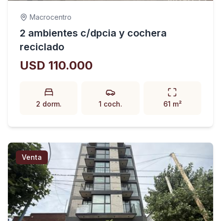
Macrocentro
2 ambientes c/dpcia y cochera
reciclado
USD 110.000
2 dorm.
1 coch.
61 m²
Venta