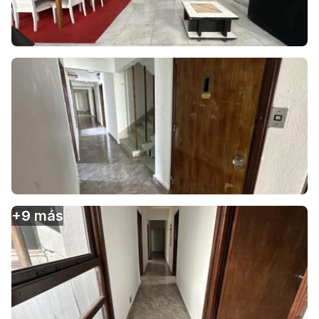
+
9
más