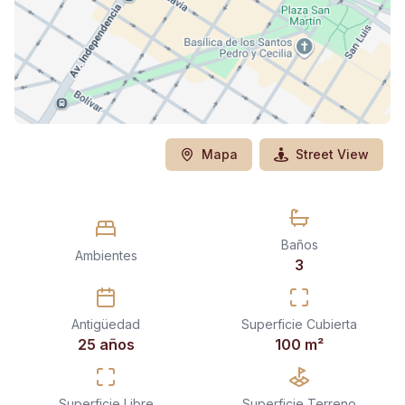
Mapa
Street View
Baños
Ambientes
3
Antigüedad
Superficie Cubierta
25 años
100
m²
Superficie Libre
Superficie Terreno