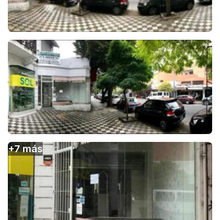
+
7
más