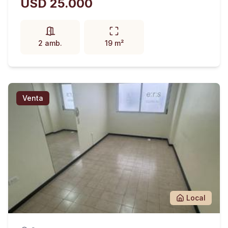
USD 25.000
2 amb.
19 m²
Venta
Local