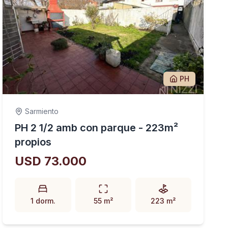
PH
Sarmiento
PH 2 1/2 amb con parque - 223m²
propios
USD 73.000
1 dorm.
55 m²
223 m²