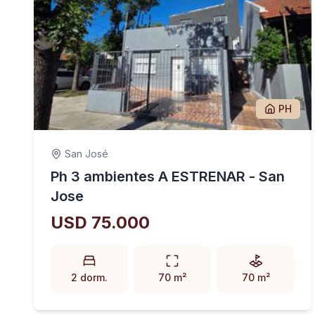
PH
San José
Ph 3 ambientes A ESTRENAR - San
Jose
USD 75.000
2 dorm.
70 m²
70 m²