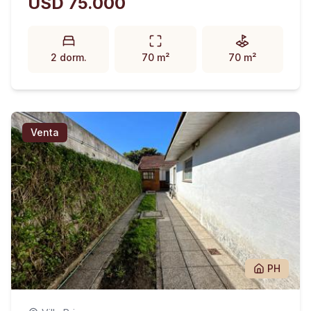
USD 75.000
2 dorm.
70 m²
70 m²
Venta
PH