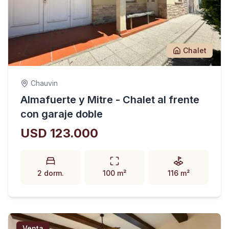
Chalet
Chauvin
Almafuerte y Mitre - Chalet al frente
con garaje doble
USD 123.000
2 dorm.
100 m²
116 m²
Venta