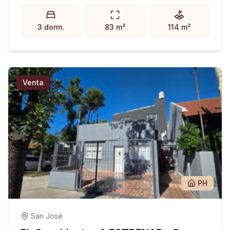
3 dorm.
83 m²
114 m²
Venta
PH
San José