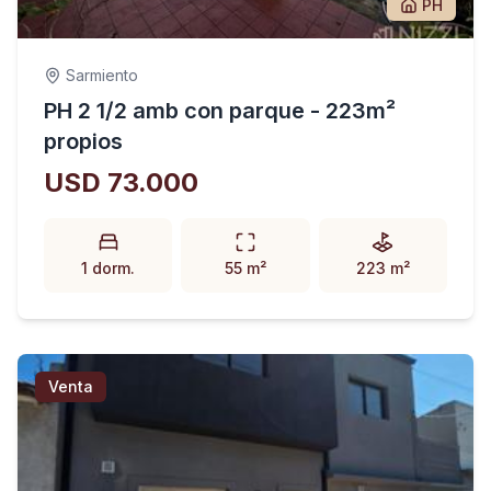
PH
Sarmiento
PH 2 1/2 amb con parque - 223m²
propios
USD 73.000
1 dorm.
55 m²
223 m²
Venta