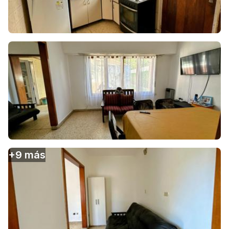
+
9
más