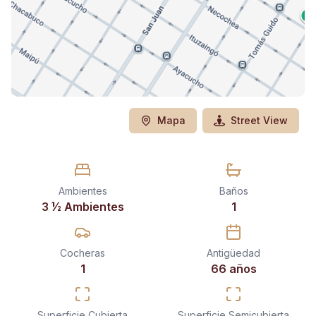
Mapa
Street View
Ambientes
Baños
3 ½ Ambientes
1
Cocheras
Antigüedad
1
66 años
Superficie Cubierta
Superficie Semicubierta