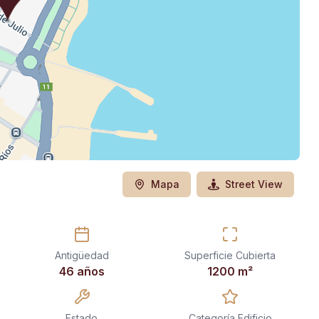
Mapa
Street View
Antigüedad
Superficie Cubierta
46 años
1200
m²
Estado
Categoría Edificio