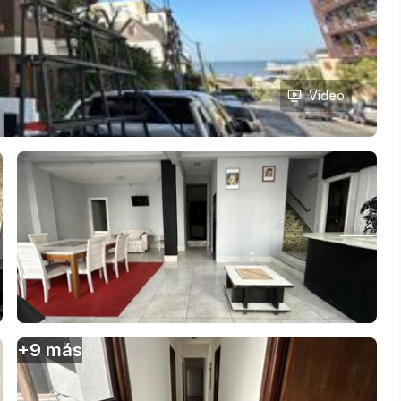
Video
+
9
más