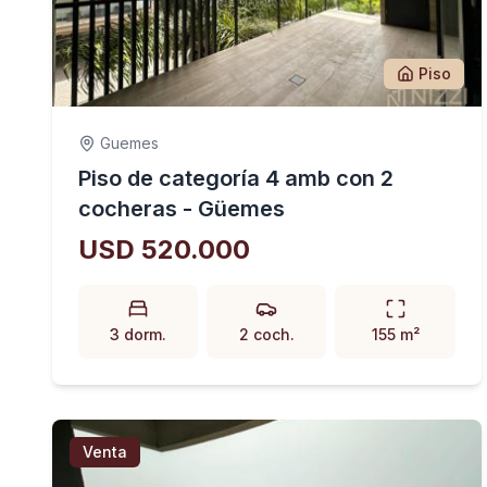
Piso
Guemes
Piso de categoría 4 amb con 2
cocheras - Güemes
USD 520.000
3 dorm.
2 coch.
155 m²
Venta