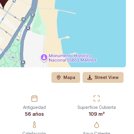
Mapa
Street View
Antigüedad
Superficie Cubierta
56 años
109
m²
Calefacción
Agua Caliente