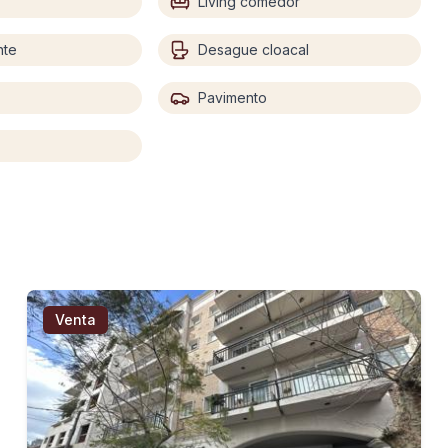
Living comedor
nte
Desague cloacal
Pavimento
Venta