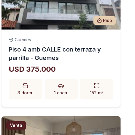
Piso
Guemes
Piso 4 amb CALLE con terraza y
parrilla - Guemes
USD 375.000
3 dorm.
1 coch.
152 m²
Venta