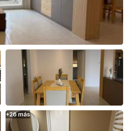
+
26
más