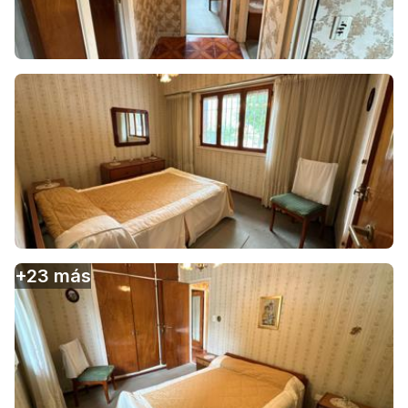
+
23
más