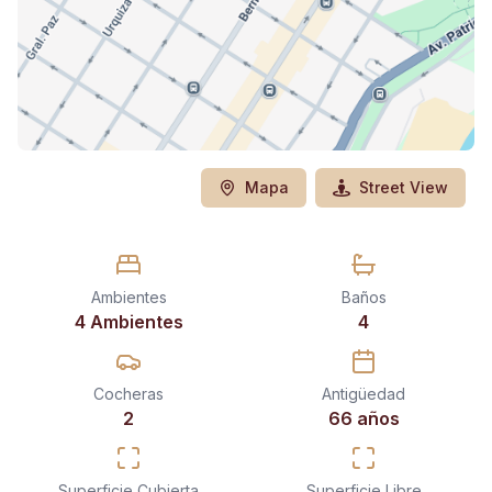
Mapa
Street View
Ambientes
Baños
4 Ambientes
4
Cocheras
Antigüedad
2
66 años
Superficie Cubierta
Superficie Libre