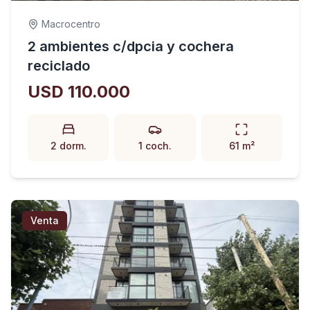
Macrocentro
2 ambientes c/dpcia y cochera
reciclado
USD 110.000
2 dorm.
1 coch.
61 m²
Venta