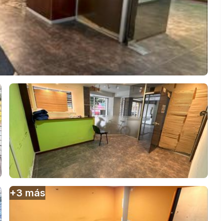
+
3
más