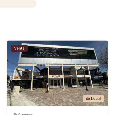
Venta
Local
Guemes