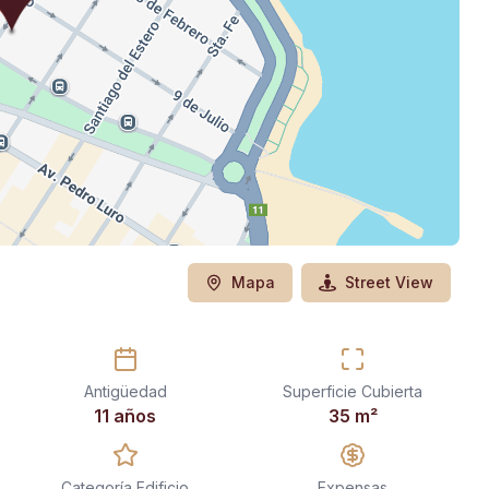
Mapa
Street View
Antigüedad
Superficie Cubierta
11 años
35
m²
Categoría Edificio
Expensas