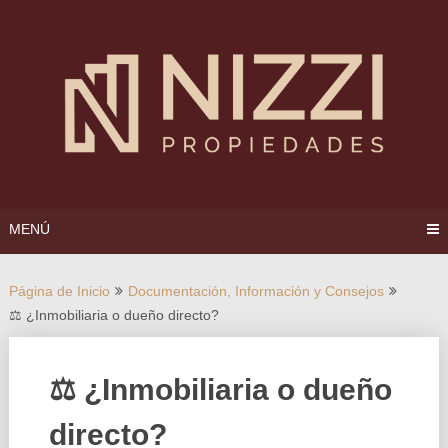
Saltar
al
contenido
MENÚ
Página de Inicio
Documentación, Información y Consejos
⚖ ¿Inmobiliaria o dueño directo?
⚖ ¿Inmobiliaria o dueño
directo?