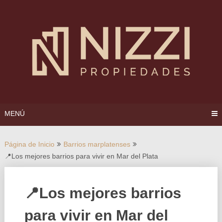
Saltar
al
contenido
MENÚ
Página de Inicio
Barrios marplatenses
📍Los mejores barrios para vivir en Mar del Plata
📍Los mejores barrios
para vivir en Mar del