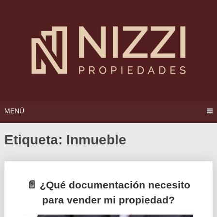
Saltar
al
contenido
MENÚ
Etiqueta:
Inmueble
Ir
📄 ¿Qué documentación necesito
a
para vender mi propiedad?
las